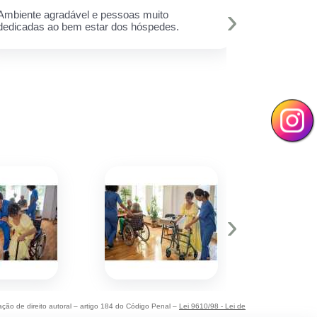
›
Ambiente agradável e pessoas muito
A melhor est
dedicadas ao bem estar dos hóspedes.
e toda equi
Muito amor 
q assim cui
deixar minh
hoje eu sei 
›
lação de direito autoral – artigo 184 do Código Penal –
Lei 9610/98 - Lei de