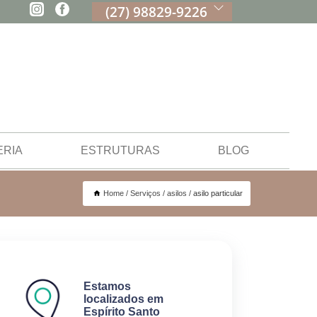
(27) 98829-9226
ERIA
ESTRUTURAS
BLOG
Home
Serviços
asilos
asilo particular
Estamos
localizados em
Espírito Santo