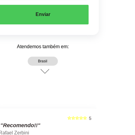
Enviar
Atendemos também em:
Brasil
☆☆☆☆☆
5
"Recomendo!!"
"Recom
Rafael Zerbini
Swellen S