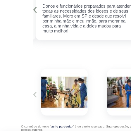
‹
is qualificados
Donos e funcionários preparados para atender
er sempre!
todas as necessidades dos idosos e de seus
cuidar daquela
familiares. Moro em SP e desde que resolvi
ha receio de
por minha mãe e meu irmão, para morar na
 esse espaço,
casa, a minha vida e a deles mudou para
 ela.
muito melhor!
‹
O conteúdo do texto "
asilo particular
" é de direito reservado. Sua reprodução, 
direitos autorais
.