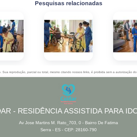
Pesquisas relacionadas
do. Sua reprodução, parcial ou total, mesmo citando nossos links, é proibida sem a autorização do
AR - RESIDÊNCIA ASSISTIDA PARA I
Av Jose Martins M. Rato_703, 0 - Bairro De Fatima
Serra - ES - CEP: 28160-790