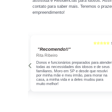
assistida e Residências para idosos. Assi
contato para saber mais. Teremos o praze
empreendimento!
☆☆☆☆☆
☆☆☆☆☆
5
"Recomendo!!"
Rita Ribeiro
‹
is qualificados
Donos e funcionários preparados para atender
er sempre!
todas as necessidades dos idosos e de seus
cuidar daquela
familiares. Moro em SP e desde que resolvi
ha receio de
por minha mãe e meu irmão, para morar na
 esse espaço,
casa, a minha vida e a deles mudou para
 ela.
muito melhor!