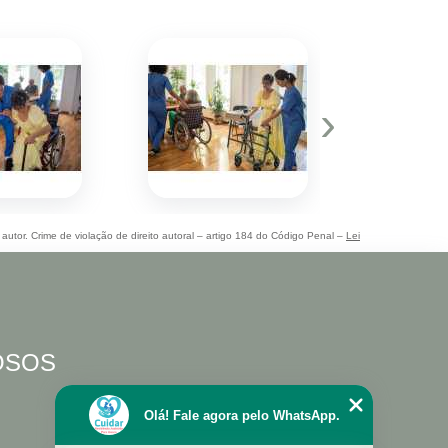
›
 autor. Crime de violação de direito autoral – artigo 184 do Código Penal –
Lei
DOSOS
Olá! Fale agora pelo WhatsApp.