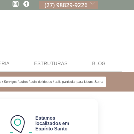
(27) 98829-9226
ERIA
ESTRUTURAS
BLOG
e
Serviços
asilos
asilo de idosos
asilo particular para idosos Serra
Estamos
localizados em
Espírito Santo