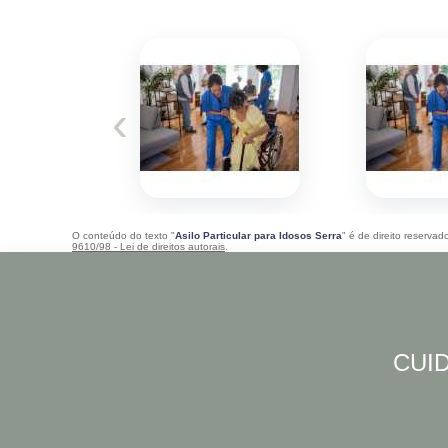
‹
O conteúdo do texto "
Asilo Particular para Idosos Serra
" é de direito reserva
9610/98 - Lei de direitos autorais
.
CUID