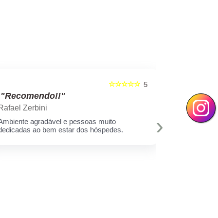
☆☆☆☆☆
5
"Recomendo!!"
"Recom
Rafael Zerbini
Swellen S
›
Ambiente agradável e pessoas muito
A melhor est
dedicadas ao bem estar dos hóspedes.
e toda equi
Muito amor 
q assim cui
deixar minh
hoje eu sei 