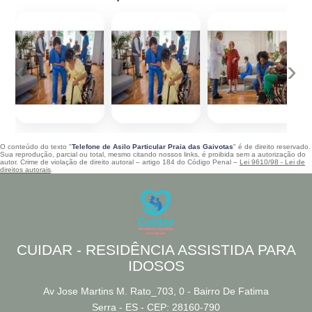
‹
›
O conteúdo do texto "
Telefone de Asilo Particular Praia das Gaivotas
" é de direito reservado.
Sua reprodução, parcial ou total, mesmo citando nossos links, é proibida sem a autorização do
autor. Crime de violação de direito autoral – artigo 184 do Código Penal –
Lei 9610/98 - Lei de
direitos autorais
.
CUIDAR - RESIDÊNCIA ASSISTIDA PARA
IDOSOS
Av Jose Martins M. Rato_703, 0 - Bairro De Fatima
Serra - ES - CEP: 28160-790