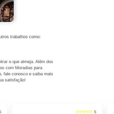
tros trabalhos como:
rar o que almeja. Além dos
mos com Moradias para
o, fale conosco e saiba mais
a satisfação!
☆☆☆☆☆
5
5