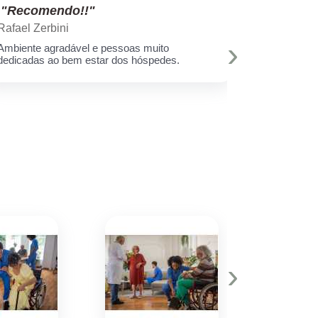
"Recomendo!!"
"Recom
Rafael Zerbini
Swellen S
›
Ambiente agradável e pessoas muito
A melhor est
dedicadas ao bem estar dos hóspedes.
e toda equi
Muito amor 
q assim cui
deixar minh
hoje eu sei 
›