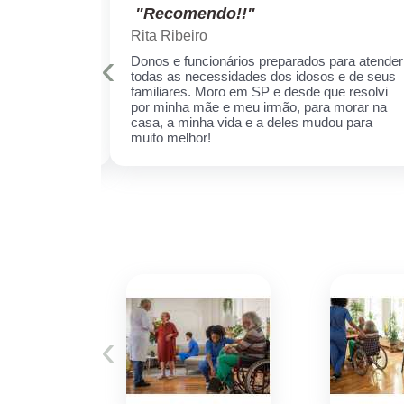
"Recomendo!!"
Rita Ribeiro
‹
is qualificados
Donos e funcionários preparados para atender
er sempre!
todas as necessidades dos idosos e de seus
cuidar daquela
familiares. Moro em SP e desde que resolvi
ha receio de
por minha mãe e meu irmão, para morar na
 esse espaço,
casa, a minha vida e a deles mudou para
 ela.
muito melhor!
‹