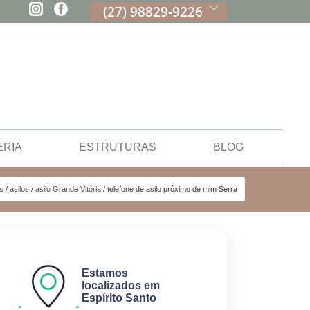
(27) 98829-9226
ERIA
ESTRUTURAS
BLOG
s
asilos
asilo Grande Vitória
telefone de asilo próximo de mim Serra
Estamos
localizados em
Espírito Santo