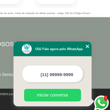
ção do autor. Crime de violação de direito autoral – artigo 184 do Código Penal –
DOSOS
Olá! Fale agora pelo WhatsApp.
s Serviços
IDOSOS (Lei 9610 de 19/02/1998)
Iniciar conversa
1