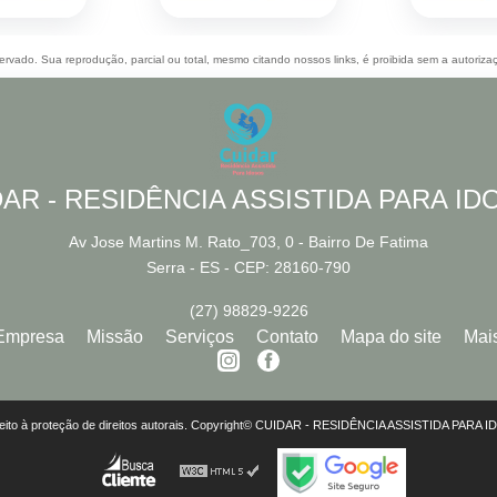
eservado. Sua reprodução, parcial ou total, mesmo citando nossos links, é proibida sem a autoriza
AR - RESIDÊNCIA ASSISTIDA PARA I
Av Jose Martins M. Rato_703, 0 - Bairro De Fatima
Serra - ES - CEP: 28160-790
(27) 98829-9226
Empresa
Missão
Serviços
Contato
Mapa do site
Mai
 sujeito à proteção de direitos autorais. Copyright© CUIDAR - RESIDÊNCIA ASSISTIDA PARA 