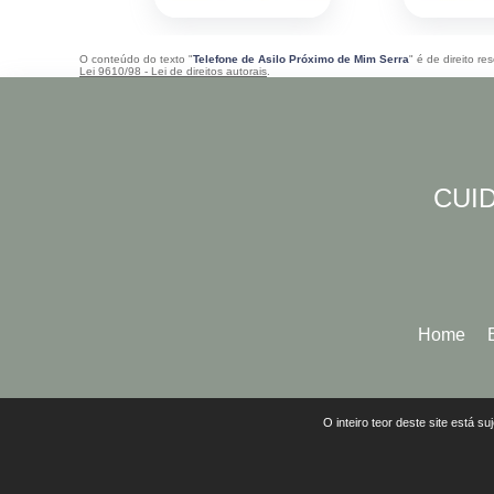
O conteúdo do texto "
Telefone de Asilo Próximo de Mim Serra
" é de direito r
Lei 9610/98 - Lei de direitos autorais
.
CUID
Home
O inteiro teor deste site está