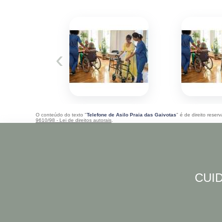
‹
O conteúdo do texto "
Telefone de Asilo Praia das Gaivotas
" é de direito rese
9610/98 - Lei de direitos autorais
.
CUID