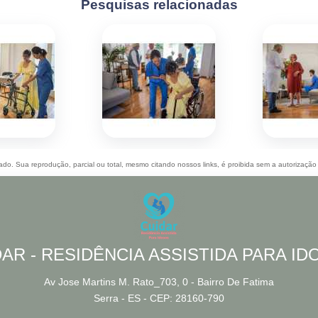
Pesquisas relacionadas
rvado. Sua reprodução, parcial ou total, mesmo citando nossos links, é proibida sem a autorização
AR - RESIDÊNCIA ASSISTIDA PARA I
Av Jose Martins M. Rato_703, 0 - Bairro De Fatima
Serra - ES - CEP: 28160-790