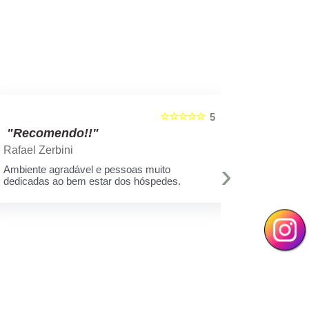
☆☆☆☆☆
5
"Recomendo!!"
"Recom
Rafael Zerbini
Swellen S
›
Ambiente agradável e pessoas muito
A melhor est
dedicadas ao bem estar dos hóspedes.
e toda equi
Muito amor 
q assim cui
deixar minh
hoje eu sei 