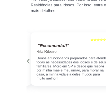
Residências para idosos. Por isso, entre 
mais detalhes.
☆☆☆☆☆
☆☆☆☆☆
5
"Recomendo!!"
Rita Ribeiro
‹
is qualificados
Donos e funcionários preparados para atender
er sempre!
todas as necessidades dos idosos e de seus
cuidar daquela
familiares. Moro em SP e desde que resolvi
ha receio de
por minha mãe e meu irmão, para morar na
 esse espaço,
casa, a minha vida e a deles mudou para
 ela.
muito melhor!