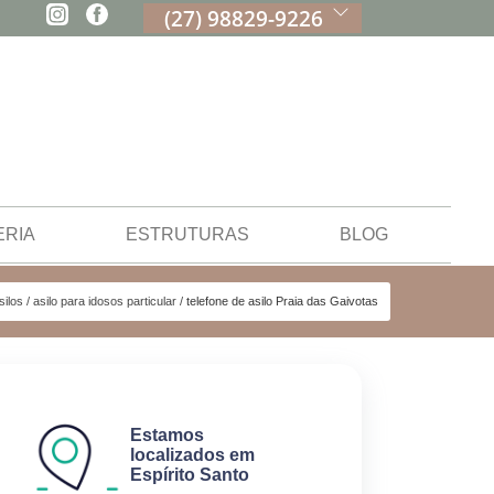
(27) 98829-9226
ERIA
ESTRUTURAS
BLOG
silos
asilo para idosos particular
telefone de asilo Praia das Gaivotas
Estamos
localizados em
Espírito Santo