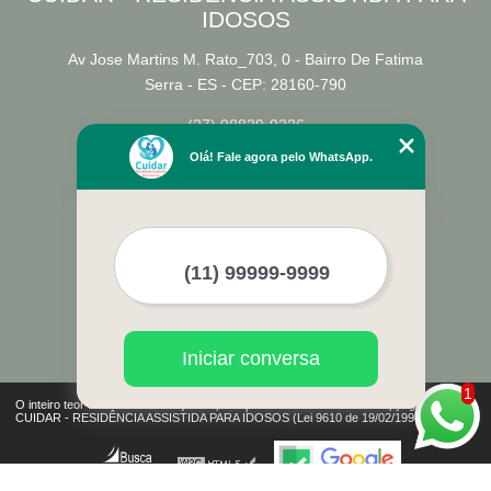
IDOSOS
Av Jose Martins M. Rato_703, 0 - Bairro De Fatima
Serra - ES - CEP: 28160-790
(27) 98829-9226
Olá! Fale agora pelo WhatsApp.
Home
Empresa
Missão
Serviços
Contato
Mapa do site
Mais Serviços
Iniciar conversa
1
O inteiro teor deste site está sujeito à proteção de direitos autorais. Copyright©
CUIDAR - RESIDÊNCIA ASSISTIDA PARA IDOSOS (Lei 9610 de 19/02/1998)