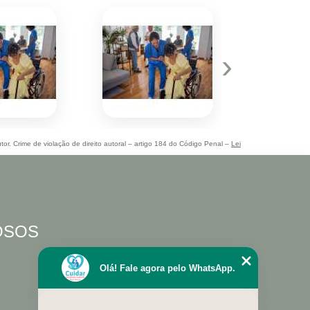
›
tor. Crime de violação de direito autoral – artigo 184 do Código Penal –
Lei
DOSOS
Olá! Fale agora pelo WhatsApp.