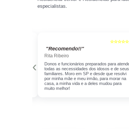
especialistas.
☆☆☆☆☆
☆☆☆☆☆
5
"Recomendo!!"
Rita Ribeiro
‹
is qualificados
Donos e funcionários preparados para atender
er sempre!
todas as necessidades dos idosos e de seus
cuidar daquela
familiares. Moro em SP e desde que resolvi
ha receio de
por minha mãe e meu irmão, para morar na
 esse espaço,
casa, a minha vida e a deles mudou para
 ela.
muito melhor!