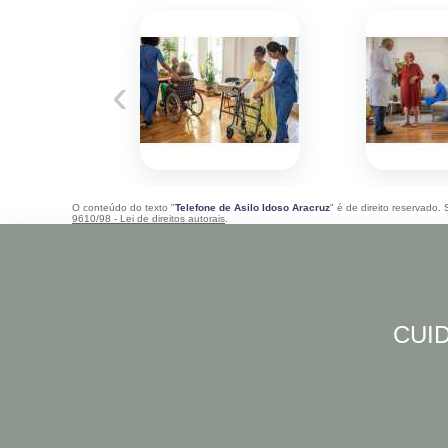
‹
O conteúdo do texto "
Telefone de Asilo Idoso Aracruz
" é de direito reservado.
9610/98 - Lei de direitos autorais
.
CUID