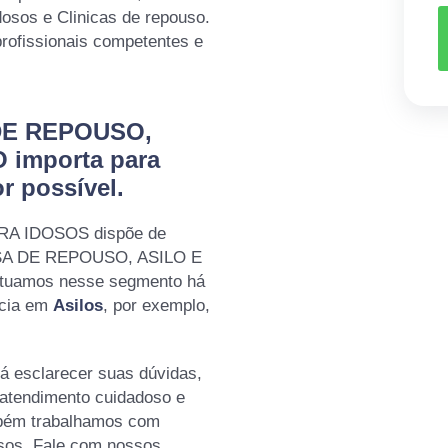
dosos e Clinicas de repouso.
profissionais competentes e
 DE REPOUSO,
 importa para
r possível.
RA IDOSOS dispõe de
CASA DE REPOUSO, ASILO E
tuamos nesse segmento há
ncia em
Asilos
, por exemplo,
á esclarecer suas dúvidas,
 atendimento cuidadoso e
mbém trabalhamos com
osos. Fale com nossos