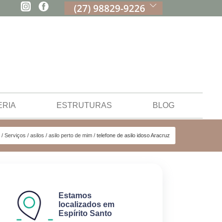
(27) 98829-9226
ERIA
ESTRUTURAS
BLOG
Serviços
asilos
asilo perto de mim
telefone de asilo idoso Aracruz
Estamos
localizados em
Espírito Santo