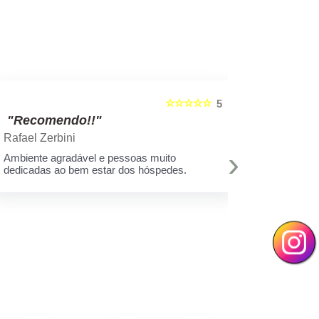
☆☆☆☆☆
5
"Recomendo!!"
"Recom
Rafael Zerbini
Swellen S
›
Ambiente agradável e pessoas muito
A melhor est
dedicadas ao bem estar dos hóspedes.
e toda equi
Muito amor 
q assim cui
deixar minh
hoje eu sei 