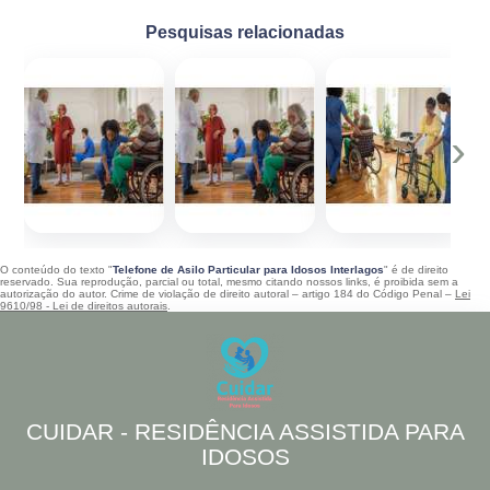
Pesquisas relacionadas
‹
›
O conteúdo do texto "
Telefone de Asilo Particular para Idosos Interlagos
" é de direito
reservado. Sua reprodução, parcial ou total, mesmo citando nossos links, é proibida sem a
autorização do autor. Crime de violação de direito autoral – artigo 184 do Código Penal –
Lei
9610/98 - Lei de direitos autorais
.
CUIDAR - RESIDÊNCIA ASSISTIDA PARA
IDOSOS