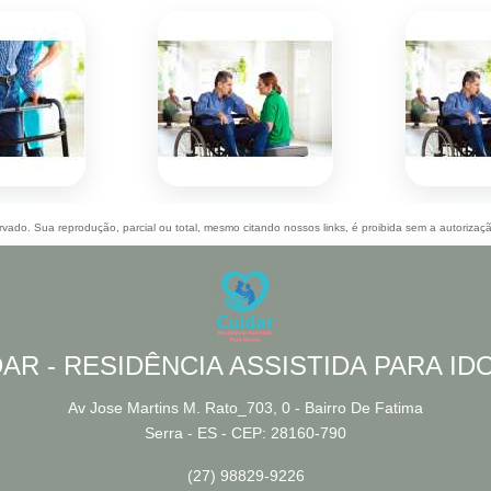
servado. Sua reprodução, parcial ou total, mesmo citando nossos links, é proibida sem a autorizaç
AR - RESIDÊNCIA ASSISTIDA PARA I
Av Jose Martins M. Rato_703, 0 - Bairro De Fatima
Serra - ES - CEP: 28160-790
(27) 98829-9226