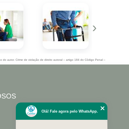
›
ão do autor. Crime de violação de direito autoral – artigo 184 do Código Penal –
DOSOS
Olá! Fale agora pelo WhatsApp.