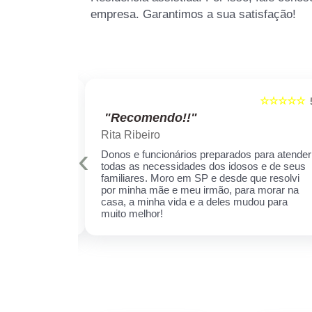
empresa. Garantimos a sua satisfação!
☆☆☆☆☆
☆☆☆☆☆
5
"Recomendo!!"
Rita Ribeiro
‹
is qualificados
Donos e funcionários preparados para atender
er sempre!
todas as necessidades dos idosos e de seus
cuidar daquela
familiares. Moro em SP e desde que resolvi
ha receio de
por minha mãe e meu irmão, para morar na
 esse espaço,
casa, a minha vida e a deles mudou para
 ela.
muito melhor!