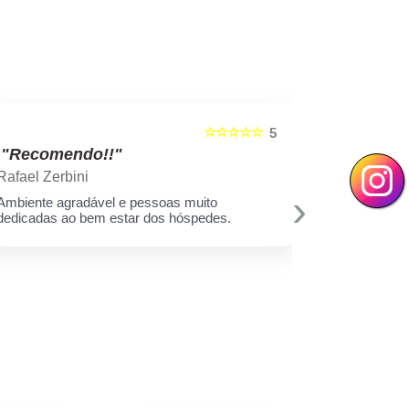
☆☆☆☆☆
5
"Recomendo!!"
"Recom
Rafael Zerbini
Swellen S
›
Ambiente agradável e pessoas muito
A melhor est
dedicadas ao bem estar dos hóspedes.
e toda equi
Muito amor 
q assim cui
deixar minh
hoje eu sei 