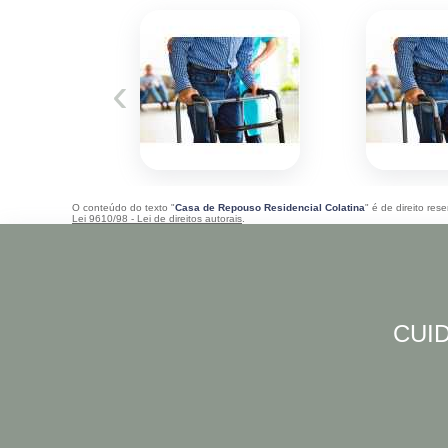
‹
O conteúdo do texto "
Casa de Repouso Residencial Colatina
" é de direito re
Lei 9610/98 - Lei de direitos autorais
.
CUID