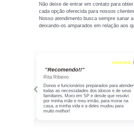
Não deixe de entrar em contato para obte
cada opção oferecida para nossos cliente
Nosso atendimento busca sempre sanar a 
deixando-os amparados em relação aos q
☆☆☆☆☆
☆☆☆☆☆
5
"Recomendo!!"
Rita Ribeiro
‹
is qualificados
Donos e funcionários preparados para atender
er sempre!
todas as necessidades dos idosos e de seus
cuidar daquela
familiares. Moro em SP e desde que resolvi
ha receio de
por minha mãe e meu irmão, para morar na
 esse espaço,
casa, a minha vida e a deles mudou para
 ela.
muito melhor!