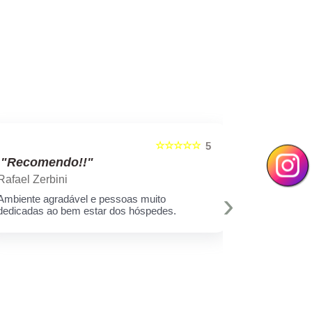
☆☆☆☆☆
5
"Recomendo!!"
"Recom
Rafael Zerbini
Swellen S
›
Ambiente agradável e pessoas muito
A melhor est
dedicadas ao bem estar dos hóspedes.
e toda equi
Muito amor 
q assim cui
deixar minh
hoje eu sei 