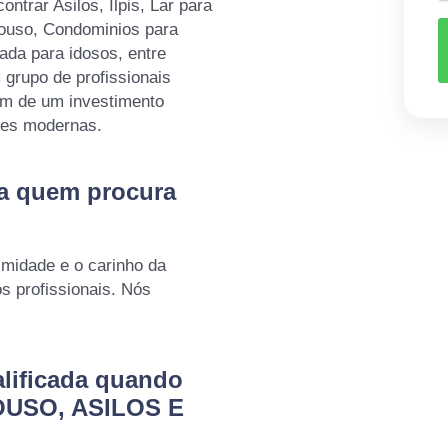
rar Asilos, Ilpis, Lar para
pouso, Condominios para
da para idosos, entre
 grupo de profissionais
lém de um investimento
ões modernas.
ra quem procura
imidade e o carinho da
 profissionais. Nós
lificada quando
OUSO, ASILOS E