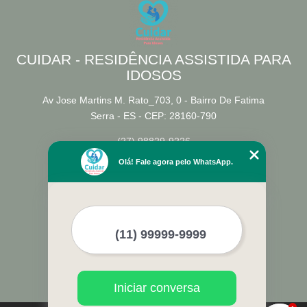
CUIDAR - RESIDÊNCIA ASSISTIDA PARA
IDOSOS
Av Jose Martins M. Rato_703, 0 - Bairro De Fatima
Serra - ES - CEP: 28160-790
(27) 98829-9226
Olá! Fale agora pelo WhatsApp.
Home
Empresa
Missão
Serviços
Contato
Mapa do site
Mais Serviços
Iniciar conversa