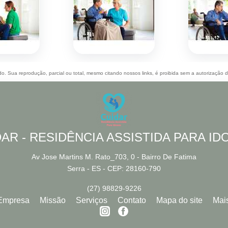
ado. Sua reprodução, parcial ou total, mesmo citando nossos links, é proibida sem a autorização 
AR - RESIDÊNCIA ASSISTIDA PARA I
Av Jose Martins M. Rato_703, 0 - Bairro De Fatima
Serra - ES - CEP: 28160-790
(27) 98829-9226
Empresa
Missão
Serviços
Contato
Mapa do site
Mai