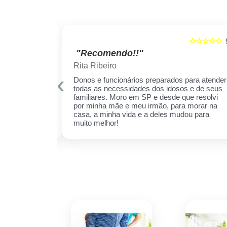
☆☆☆☆☆
☆☆☆☆☆
5
"Recomendo!!"
Rita Ribeiro
‹
is qualificados
Donos e funcionários preparados para atender
er sempre!
todas as necessidades dos idosos e de seus
cuidar daquela
familiares. Moro em SP e desde que resolvi
ha receio de
por minha mãe e meu irmão, para morar na
 esse espaço,
casa, a minha vida e a deles mudou para
 ela.
muito melhor!