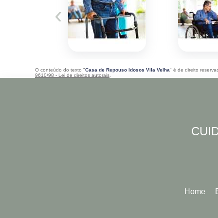
‹
O conteúdo do texto "
Casa de Repouso Idosos Vila Velha
" é de direito reserv
9610/98 - Lei de direitos autorais
.
CUID
Home