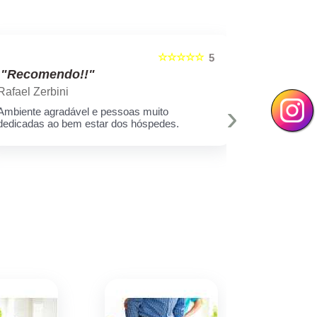
☆☆☆☆☆
5
"Recomendo!!"
"Recom
Rafael Zerbini
Swellen S
›
Ambiente agradável e pessoas muito
A melhor est
dedicadas ao bem estar dos hóspedes.
e toda equi
Muito amor 
q assim cui
deixar minh
hoje eu sei 