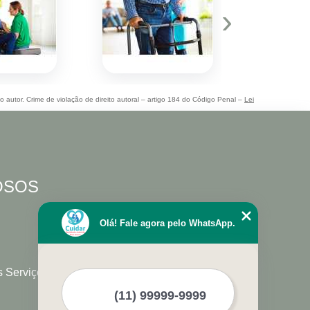
›
do autor. Crime de violação de direito autoral – artigo 184 do Código Penal –
Lei
DOSOS
Olá! Fale agora pelo WhatsApp.
s Serviços