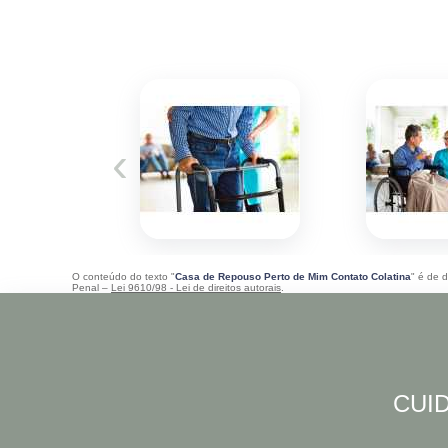
‹
O conteúdo do texto "
Casa de Repouso Perto de Mim Contato Colatina
" é de d
Penal –
Lei 9610/98 - Lei de direitos autorais
.
CUID