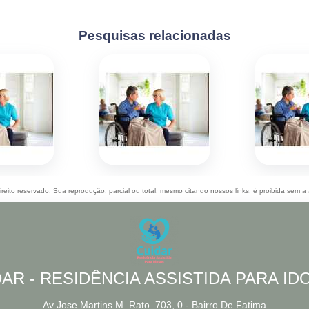
Pesquisas relacionadas
ireito reservado. Sua reprodução, parcial ou total, mesmo citando nossos links, é proibida sem a 
AR - RESIDÊNCIA ASSISTIDA PARA I
Av Jose Martins M. Rato_703, 0 - Bairro De Fatima