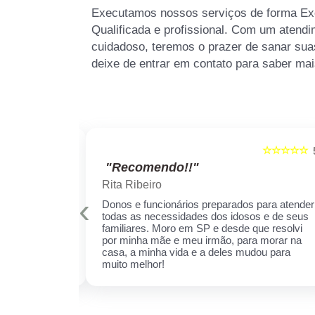
Executamos nossos serviços de forma Exc
Qualificada e profissional. Com um atendi
cuidadoso, teremos o prazer de sanar sua
deixe de entrar em contato para saber mai
☆☆☆☆☆
☆☆☆☆☆
5
"Recomendo!!"
Rita Ribeiro
‹
is qualificados
Donos e funcionários preparados para atender
er sempre!
todas as necessidades dos idosos e de seus
cuidar daquela
familiares. Moro em SP e desde que resolvi
ha receio de
por minha mãe e meu irmão, para morar na
 esse espaço,
casa, a minha vida e a deles mudou para
 ela.
muito melhor!