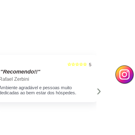
☆☆☆☆☆
5
"Recomendo!!"
"Recom
Rafael Zerbini
Swellen S
›
Ambiente agradável e pessoas muito
A melhor est
dedicadas ao bem estar dos hóspedes.
e toda equi
Muito amor 
q assim cui
deixar minh
hoje eu sei 