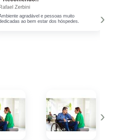
Rafael Zerbini
Swellen S
›
Ambiente agradável e pessoas muito
A melhor est
dedicadas ao bem estar dos hóspedes.
e toda equi
Muito amor 
q assim cui
deixar minh
hoje eu sei 
›