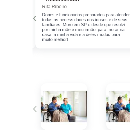
Rita Ribeiro
‹
is qualificados
Donos e funcionários preparados para atender
er sempre!
todas as necessidades dos idosos e de seus
cuidar daquela
familiares. Moro em SP e desde que resolvi
ha receio de
por minha mãe e meu irmão, para morar na
 esse espaço,
casa, a minha vida e a deles mudou para
 ela.
muito melhor!
‹