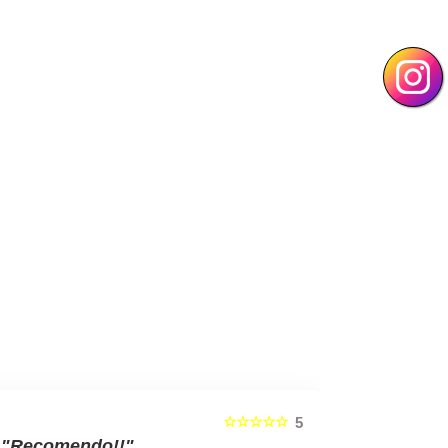
☆☆☆☆☆
5
"Recomendo!!"
"Recom