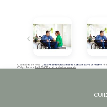
‹
O conteúdo do texto "
Casa Repouso para Idosos Contato Barro Vermelho
" é 
Código Penal –
Lei 9610/98 - Lei de direitos autorais
.
CUID