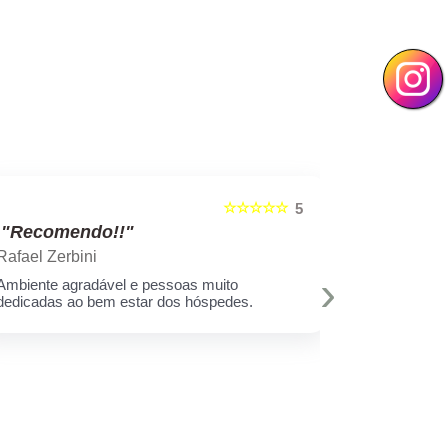
☆☆☆☆☆
5
"Recomendo!!"
"Recom
Rafael Zerbini
Swellen S
›
Ambiente agradável e pessoas muito
A melhor est
dedicadas ao bem estar dos hóspedes.
e toda equi
Muito amor 
q assim cui
deixar minh
hoje eu sei 