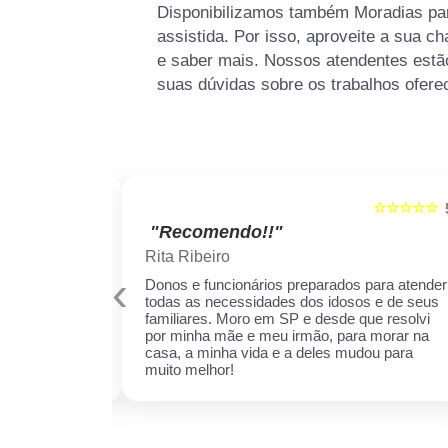
Disponibilizamos também Moradias par
assistida. Por isso, aproveite a sua c
e saber mais. Nossos atendentes estão
suas dúvidas sobre os trabalhos ofere
☆☆☆☆☆
☆☆☆☆☆
5
"Recomendo!!"
Rita Ribeiro
‹
is qualificados
Donos e funcionários preparados para atender
er sempre!
todas as necessidades dos idosos e de seus
cuidar daquela
familiares. Moro em SP e desde que resolvi
ha receio de
por minha mãe e meu irmão, para morar na
 esse espaço,
casa, a minha vida e a deles mudou para
 ela.
muito melhor!