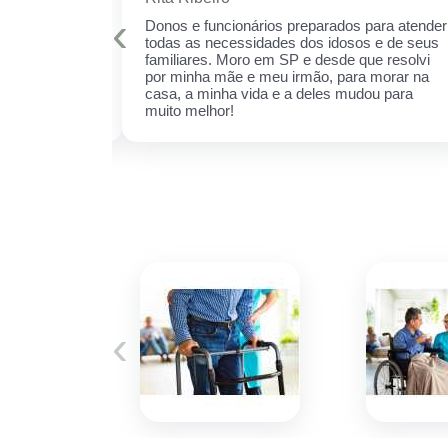
‹
is qualificados
Donos e funcionários preparados para atender
er sempre!
todas as necessidades dos idosos e de seus
cuidar daquela
familiares. Moro em SP e desde que resolvi
ha receio de
por minha mãe e meu irmão, para morar na
 esse espaço,
casa, a minha vida e a deles mudou para
 ela.
muito melhor!
‹