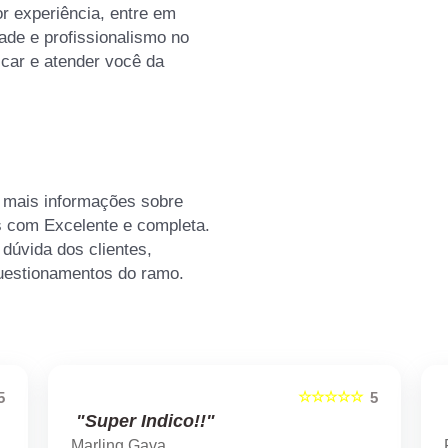
or experiência, entre em
ade e profissionalismo no
icar e atender você da
r mais informações sobre
s com Excelente e completa.
dúvida dos clientes,
uestionamentos do ramo.
☆☆☆☆☆
5
5
"Super Indico!!"
Marling Gava