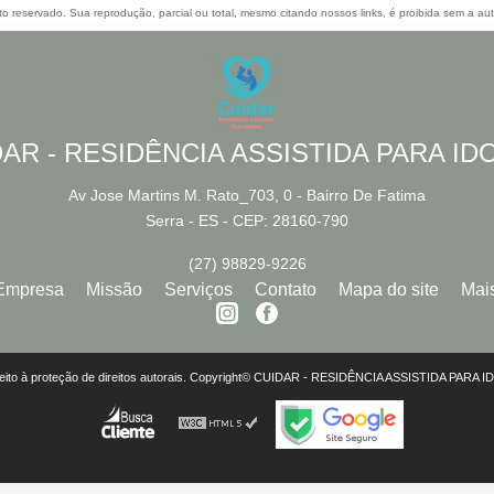
ito reservado. Sua reprodução, parcial ou total, mesmo citando nossos links, é proibida sem a aut
AR - RESIDÊNCIA ASSISTIDA PARA I
Av Jose Martins M. Rato_703, 0 - Bairro De Fatima
Serra - ES - CEP: 28160-790
(27) 98829-9226
Empresa
Missão
Serviços
Contato
Mapa do site
Mai
 sujeito à proteção de direitos autorais. Copyright© CUIDAR - RESIDÊNCIA ASSISTIDA PARA 