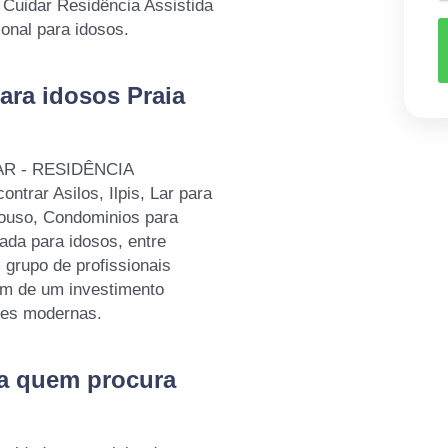
a Cuidar Residência Assistida
ional para idosos.
ara idosos Praia
IDAR - RESIDÊNCIA
rar Asilos, Ilpis, Lar para
pouso, Condominios para
da para idosos, entre
 grupo de profissionais
lém de um investimento
ões modernas.
ra quem procura