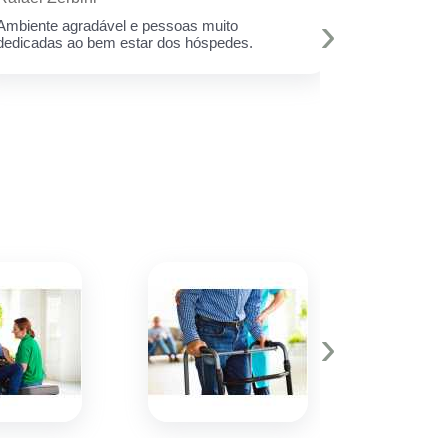
›
Ambiente agradável e pessoas muito
A melhor est
dedicadas ao bem estar dos hóspedes.
e toda equi
Muito amor 
q assim cui
deixar minh
hoje eu sei 
›