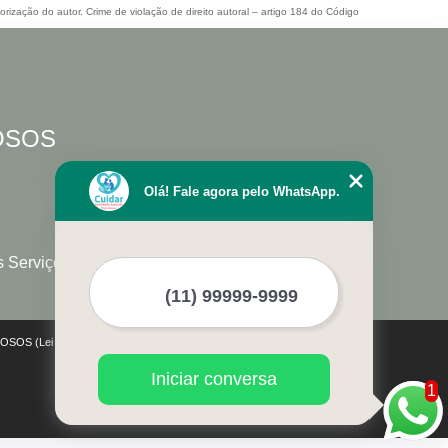
orização do autor. Crime de violação de direito autoral – artigo 184 do Código
DOSOS
Olá! Fale agora pelo WhatsApp.
s Serviços
IDOSOS (Lei 9610 de 19/02/1998)
Iniciar conversa
1