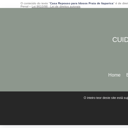
O conteúdo do texto "
Casa Repouso para Idosos Praia de Itaparica
" é de dire
Penal –
Lei 9610/98 - Lei de direitos autorais
.
CUID
Home
O inteiro teor deste site está