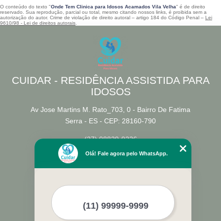
O conteúdo do texto "
Onde Tem Clinica para Idosos Acamados Vila Velha
" é de direito
reservado. Sua reprodução, parcial ou total, mesmo citando nossos links, é proibida sem a
autorização do autor. Crime de violação de direito autoral – artigo 184 do Código Penal –
Lei
9610/98 - Lei de direitos autorais
.
CUIDAR - RESIDÊNCIA ASSISTIDA PARA
IDOSOS
Av Jose Martins M. Rato_703, 0 - Bairro De Fatima
Serra - ES - CEP: 28160-790
(27) 98829-9226
Olá! Fale agora pelo WhatsApp.
Home
Empresa
Missão
Serviços
Contato
Mapa do site