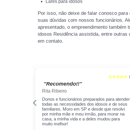
Lares para idosos
Por isso, não deixe de falar conosco para
suas dúvidas com nossos funcionários. Alé
apresentado, o empreendimento também t
idosos Residência assistida, entre outras
em contato.
☆☆☆☆☆
☆☆☆☆☆
5
"Recomendo!!"
Rita Ribeiro
‹
is qualificados
Donos e funcionários preparados para atender
er sempre!
todas as necessidades dos idosos e de seus
cuidar daquela
familiares. Moro em SP e desde que resolvi
ha receio de
por minha mãe e meu irmão, para morar na
 esse espaço,
casa, a minha vida e a deles mudou para
 ela.
muito melhor!