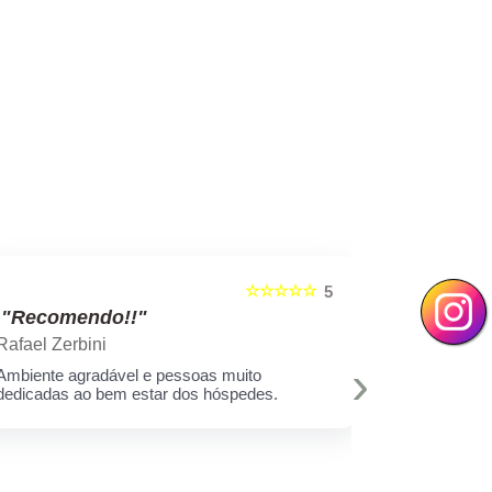
☆☆☆☆☆
5
"Recomendo!!"
"Recom
Rafael Zerbini
Swellen S
›
Ambiente agradável e pessoas muito
A melhor est
dedicadas ao bem estar dos hóspedes.
e toda equi
Muito amor 
q assim cui
deixar minh
hoje eu sei 