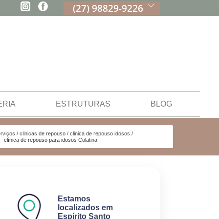
(27) 98829-9226
ERIA
ESTRUTURAS
BLOG
rviços
clinicas de repouso
clinica de repouso idosos
clínica de repouso para idosos Colatina
Estamos
localizados em
Espírito Santo