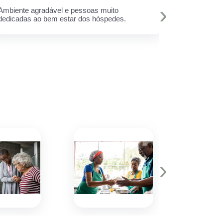
›
Ambiente agradável e pessoas muito
A melhor est
dedicadas ao bem estar dos hóspedes.
e toda equi
Muito amor 
q assim cui
deixar minh
hoje eu sei 
›