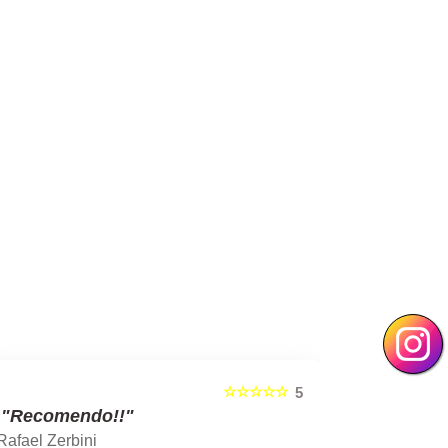
☆☆☆☆☆
5
"Recomendo!!"
"Recom
Rafael Zerbini
Swellen S