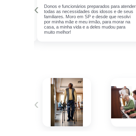
‹
is qualificados
Donos e funcionários preparados para atender
er sempre!
todas as necessidades dos idosos e de seus
cuidar daquela
familiares. Moro em SP e desde que resolvi
ha receio de
por minha mãe e meu irmão, para morar na
 esse espaço,
casa, a minha vida e a deles mudou para
 ela.
muito melhor!
‹