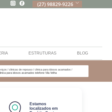
(27) 98829-9226
ERIA
ESTRUTURAS
BLOG
viços
clinicas de repouso
clinica para idosos acamados
linica para idosos acamados telefone Vila Velha
Estamos
localizados em