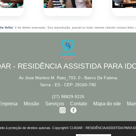
la Velha
" é de direito reservado. Sua reprodução, parcial ou total, mesmo citando nossos links, 
AR - RESIDÊNCIA ASSISTIDA PARA I
Av Jose Martins M. Rato_703, 0 - Bairro De Fatima
Serra - ES - CEP: 28160-790
(27) 98829-9226
Empresa
Missão
Serviços
Contato
Mapa do site
Mai
 sujeito à proteção de direitos autorais. Copyright© CUIDAR - RESIDÊNCIA ASSISTIDA PARA 