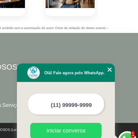
é proibida sem a autorização do autor. Crime de violação de direito autoral –
DOSOS
Olá! Fale agora pelo WhatsApp.
s Serviços
Iniciar conversa
IDOSOS (Lei 9610 de 19/02/1998)
1