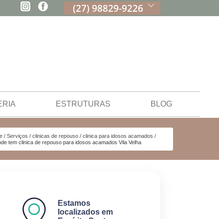
(27) 98829-9226
ERIA
ESTRUTURAS
BLOG
e
Serviços
clinicas de repouso
clinica para idosos acamados
nde tem clinica de repouso para idosos acamados Vila Velha
Estamos
localizados em