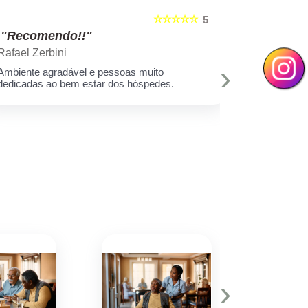
☆☆☆☆☆
5
"Recomendo!!"
"Recom
Rafael Zerbini
Swellen S
›
Ambiente agradável e pessoas muito
A melhor est
dedicadas ao bem estar dos hóspedes.
e toda equi
Muito amor 
q assim cui
deixar minh
hoje eu sei 
›