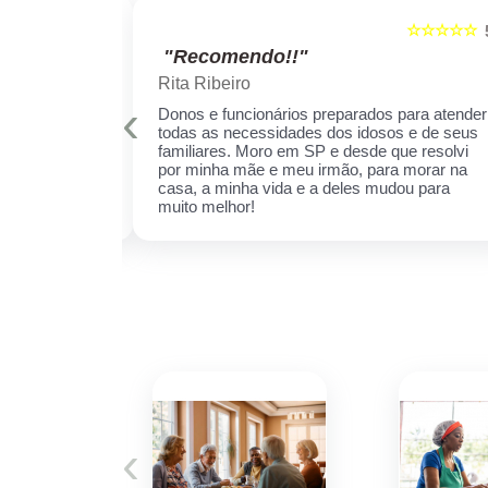
☆☆☆☆☆
☆☆☆☆☆
5
"Recomendo!!"
Rita Ribeiro
‹
is qualificados
Donos e funcionários preparados para atender
er sempre!
todas as necessidades dos idosos e de seus
cuidar daquela
familiares. Moro em SP e desde que resolvi
ha receio de
por minha mãe e meu irmão, para morar na
 esse espaço,
casa, a minha vida e a deles mudou para
 ela.
muito melhor!
‹