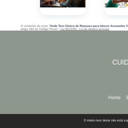
O conteúdo do texto "
Onde Tem Clinica de Repouso para Idosos Acamados Vi
artigo 184 do Código Penal –
Lei 9610/98 - Lei de direitos autorais
.
CUID
Home
O inteiro teor deste site está