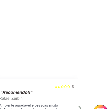
☆☆☆☆☆
5
"Recomendo!!"
"Recom
Rafael Zerbini
Swellen S
›
Ambiente agradável e pessoas muito
A melhor est