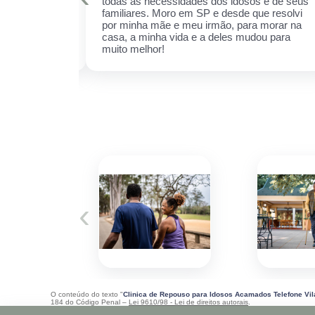
er sempre!
todas as necessidades dos idosos e de seus
cuidar daquela
familiares. Moro em SP e desde que resolvi
ha receio de
por minha mãe e meu irmão, para morar na
 esse espaço,
casa, a minha vida e a deles mudou para
 ela.
muito melhor!
‹
O conteúdo do texto "
Clinica de Repouso para Idosos Acamados Telefone Vil
184 do Código Penal –
Lei 9610/98 - Lei de direitos autorais
.