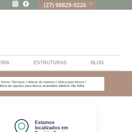
(27) 98829-9226
ERIA
ESTRUTURAS
BLOG
Home
Serviços
clinicas de repouso
clinica para idosos
linica de repouso para idosos acamados telefone Vila Velha
Estamos
localizados em