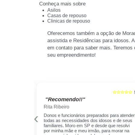
Conheça mais sobre
Asilos
Casas de repouso
Clinicas de repouso
Oferecemos também a opção de Moradi
assistida e Residências para idosos. A
em contato para saber mais. Teremos 
seu empreendimento!
☆☆☆☆☆
☆☆☆☆☆
5
"Recomendo!!"
Rita Ribeiro
‹
is qualificados
Donos e funcionários preparados para atender
er sempre!
todas as necessidades dos idosos e de seus
cuidar daquela
familiares. Moro em SP e desde que resolvi
ha receio de
por minha mãe e meu irmão, para morar na