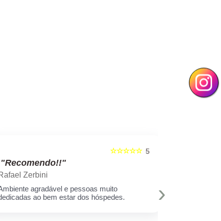
☆☆☆☆☆
5
"Recomendo!!"
"Recom
Rafael Zerbini
Swellen S
›
Ambiente agradável e pessoas muito
A melhor est
dedicadas ao bem estar dos hóspedes.
e toda equi
Muito amor 
q assim cui