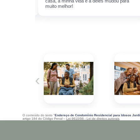
 esse espaço,
casa, a minha vida e a deles mudou para
 ela.
muito melhor!
‹
O conteúdo do texto "
Endereço de Condomínio Residencial para Idosos Jard
artigo 184 do Código Penal –
Lei 9610/98 - Lei de direitos autorais
.