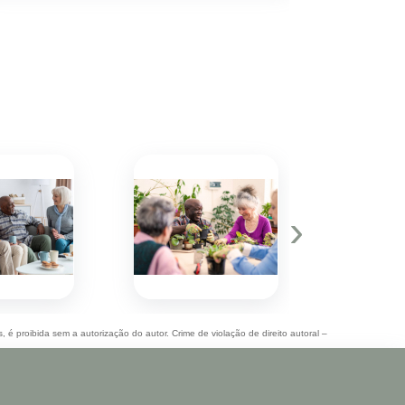
deixar minh
hoje eu sei 
›
, é proibida sem a autorização do autor. Crime de violação de direito autoral –