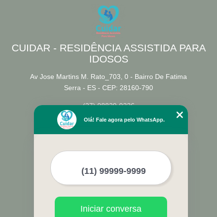
CUIDAR - RESIDÊNCIA ASSISTIDA PARA
IDOSOS
Av Jose Martins M. Rato_703, 0 - Bairro De Fatima
Serra - ES - CEP: 28160-790
(27) 98829-9226
Olá! Fale agora pelo WhatsApp.
Home
Empresa
Missão
Serviços
Contato
Mapa do site
Mais Serviços
Iniciar conversa