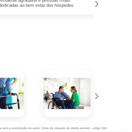
›
Ambiente agradável e pessoas muito
A melhor est
dedicadas ao bem estar dos hóspedes.
e toda equi
Muito amor 
q assim cui
deixar minh
hoje eu sei 
›
a sem a autorização do autor. Crime de violação de direito autoral – artigo 184