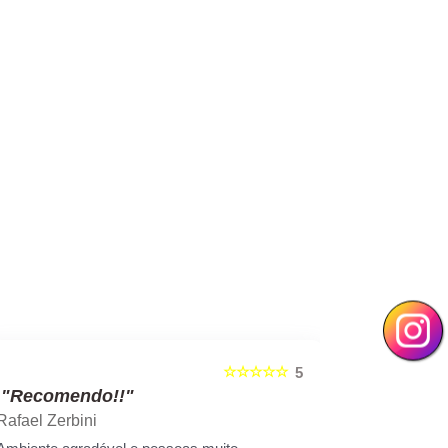
☆☆☆☆☆
5
"Recomendo!!"
"Recom
Rafael Zerbini
Swellen S