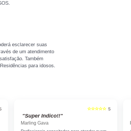
SOS.
oderá esclarecer suas
través de um atendimento
satisfação. Também
Residências para idosos.
☆☆☆☆☆
5
5
"Super Indico!!"
Marling Gava