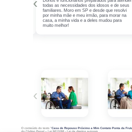
‹
is qualificados
Donos e funcionários preparados para atender
er sempre!
todas as necessidades dos idosos e de seus
cuidar daquela
familiares. Moro em SP e desde que resolvi
ha receio de
por minha mãe e meu irmão, para morar na
 esse espaço,
casa, a minha vida e a deles mudou para
 ela.
muito melhor!
‹
O conteúdo do texto "
Casa de Repouso Próximo a Mim Contato Ponta da Frut
do Código Penal –
Lei 9610/98 - Lei de direitos autorais
.